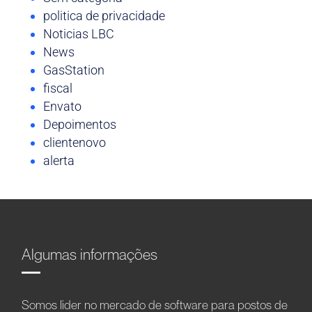
politica de privacidade
Noticias LBC
News
GasStation
fiscal
Envato
Depoimentos
clientenovo
alerta
Algumas informações
Somos líder no mercado de software para postos de