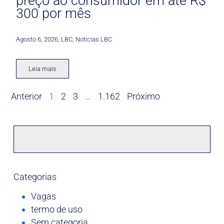
preço ao consumidor em até R$
300 por mês
Agosto 6, 2026
,
LBC
,
Noticias LBC
Leia mais
Anterior
1
2
3
…
1.162
Próximo
Categorias
Vagas
termo de uso
Sem categoria