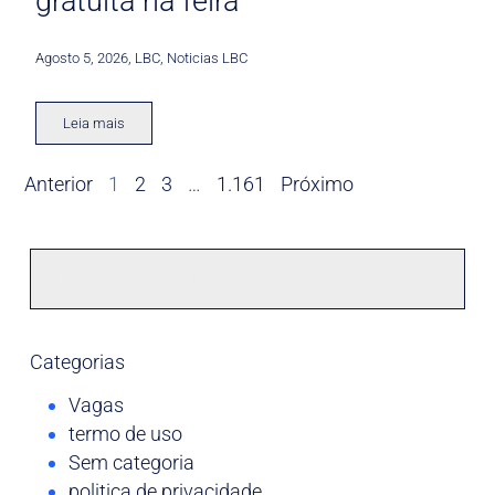
gratuita na feira
Agosto 5, 2026
,
LBC
,
Noticias LBC
Leia mais
Anterior
1
2
3
…
1.161
Próximo
Categorias
Vagas
termo de uso
Sem categoria
politica de privacidade