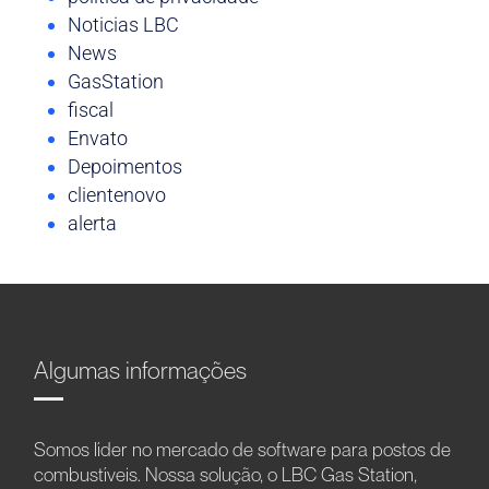
Noticias LBC
News
GasStation
fiscal
Envato
Depoimentos
clientenovo
alerta
Algumas informações
Somos líder no mercado de software para postos de
combustíveis. Nossa solução, o LBC Gas Station,