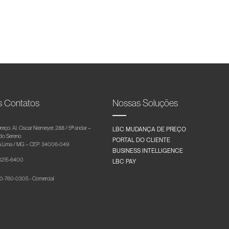
s Contatos
Nossas Soluções
reço: Al. Oscar Niemeyer, 288 / 5º andar –
LBC MUDANÇA DE PREÇO
 do Sereno
PORTAL DO CLIENTE
 Lima / MG – CEP: 34006-049
BUSINESS INTELLIGENCE
 3215-6400
LBC PAY
-760-0305 - Comercial