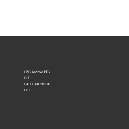
LBC Android PDV
DFE
SALES MONITOR
OFX