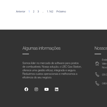
Anterior
1
2
3
…
1.162
Próximo
Algumas informações
Nosso
Ende
Somos líder no mercado de software para postos
Vale
de combustíveis. Nossa solução, o LBC Gas Station,
Nova
oferece uma gestão eficaz, integrada e segura.
Reduzimos custos operacionais e melhoramos a
(31)
eficiência do seu negócio.
0800