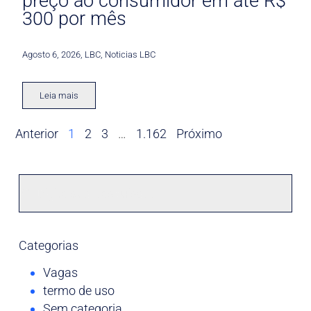
preço ao consumidor em até R$
300 por mês
Agosto 6, 2026
,
LBC
,
Noticias LBC
Leia mais
Anterior
1
2
3
…
1.162
Próximo
Categorias
Vagas
termo de uso
Sem categoria