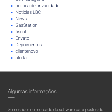
politica de privacidade
Noticias LBC
News
GasStation
fiscal
Envato
Depoimentos
clientenovo
alerta
Algumas informações
Somos líder no mercado de software para postos de