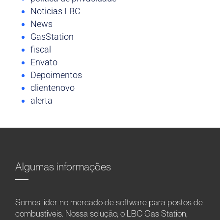
Noticias LBC
News
GasStation
fiscal
Envato
Depoimentos
clientenovo
alerta
Algumas informações
Somos líder no mercado de software para postos de
combustíveis. Nossa solução, o LBC Gas Station,