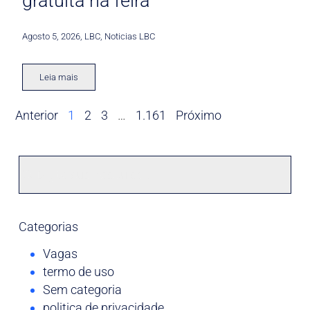
gratuita na feira
Agosto 5, 2026
,
LBC
,
Noticias LBC
Leia mais
Anterior
1
2
3
…
1.161
Próximo
Categorias
Vagas
termo de uso
Sem categoria
politica de privacidade