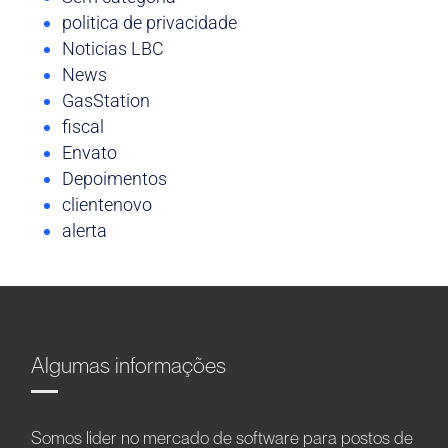
politica de privacidade
Noticias LBC
News
GasStation
fiscal
Envato
Depoimentos
clientenovo
alerta
Algumas informações
Somos líder no mercado de software para postos de