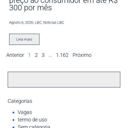
preço ao consumidor em até R$
300 por mês
Agosto 6, 2026
,
LBC
,
Noticias LBC
Leia mais
Anterior
1
2
3
…
1.162
Próximo
Categorias
Vagas
termo de uso
Sem categoria