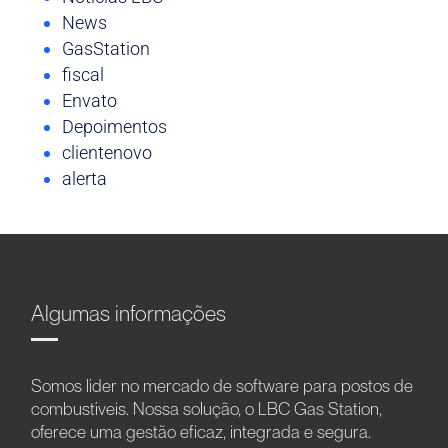
News
GasStation
fiscal
Envato
Depoimentos
clientenovo
alerta
Algumas informações
Somos líder no mercado de software para postos de
combustíveis. Nossa solução, o LBC Gas Station,
oferece uma gestão eficaz, integrada e segura.