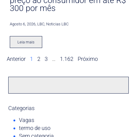
preço ao consumidor em até R$
300 por mês
Agosto 6, 2026
,
LBC
,
Noticias LBC
Leia mais
Anterior
1
2
3
…
1.162
Próximo
Categorias
Vagas
termo de uso
Sem categoria