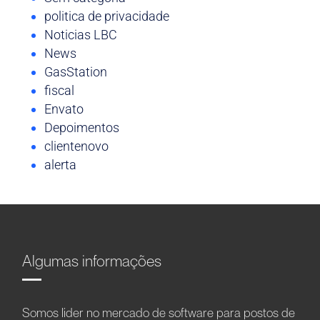
politica de privacidade
Noticias LBC
News
GasStation
fiscal
Envato
Depoimentos
clientenovo
alerta
Algumas informações
Somos líder no mercado de software para postos de