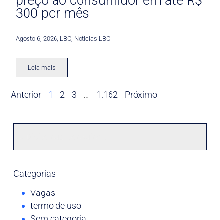
preço ao consumidor em até R$
300 por mês
Agosto 6, 2026
,
LBC
,
Noticias LBC
Leia mais
Anterior
1
2
3
…
1.162
Próximo
Categorias
Vagas
termo de uso
Sem categoria