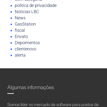
politica de privacidade
Noticias LBC
News
GasStation
fiscal
Envato
Depoimentos
clientenovo
alerta
Algumas informações
Somos líder no mercado de software para postos de