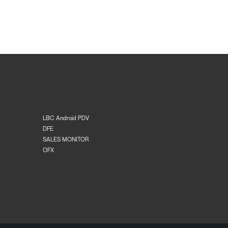
LBC Android PDV
DFE
SALES MONITOR
OFX