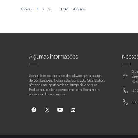
Anterior
1
2
3
…
1.161
Próximo
Algumas informações
Nosso
Ende
Somos líder no mercado de software para postos
Vale
de combustíveis. Nossa solução, o LBC Gas Station,
Nova
oferece uma gestão eficaz, integrada e segura.
Reduzimos custos operacionais e melhoramos a
(31)
eficiência do seu negócio.
0800