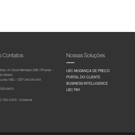
s Contatos
Nossas Soluções
reço: Al. Oscar Niemeyer, 288 / 5º andar –
LBC MUDANÇA DE PREÇO
 do Sereno
PORTAL DO CLIENTE
 Lima / MG – CEP: 34006-049
BUSINESS INTELLIGENCE
 3215-6400
LBC PAY
-760-0305 - Comercial