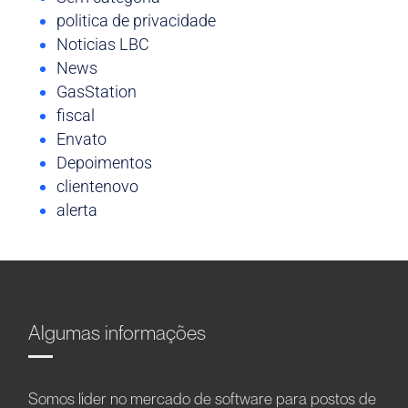
politica de privacidade
Noticias LBC
News
GasStation
fiscal
Envato
Depoimentos
clientenovo
alerta
Algumas informações
Somos líder no mercado de software para postos de