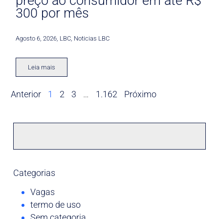
preço ao consumidor em até R$
300 por mês
Agosto 6, 2026
,
LBC
,
Noticias LBC
Leia mais
Anterior
1
2
3
…
1.162
Próximo
Categorias
Vagas
termo de uso
Sem categoria