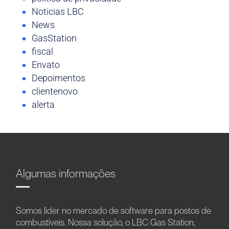
Noticias LBC
News
GasStation
fiscal
Envato
Depoimentos
clientenovo
alerta
Algumas informações
Somos líder no mercado de software para postos de
combustíveis. Nossa solução, o LBC Gas Station,