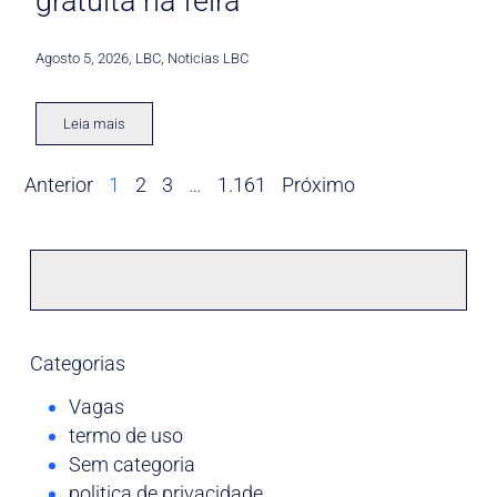
gratuita na feira
Agosto 5, 2026
,
LBC
,
Noticias LBC
Leia mais
Anterior
1
2
3
…
1.161
Próximo
Categorias
Vagas
termo de uso
Sem categoria
politica de privacidade