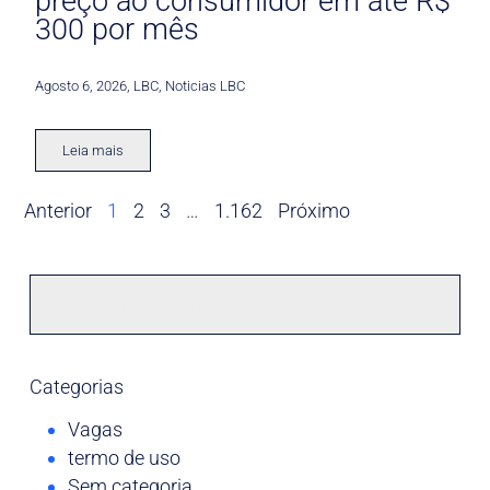
preço ao consumidor em até R$
300 por mês
Agosto 6, 2026
,
LBC
,
Noticias LBC
Leia mais
Anterior
1
2
3
…
1.162
Próximo
Categorias
Vagas
termo de uso
Sem categoria