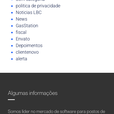
politica de privacidade
Noticias LBC
News
GasStation
fiscal
Envato
Depoimentos
clientenovo
alerta
Algumas informações
Somos líder no mercado de software para postos de