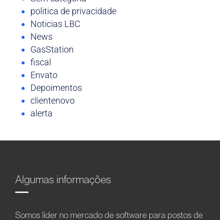
politica de privacidade
Noticias LBC
News
GasStation
fiscal
Envato
Depoimentos
clientenovo
alerta
Algumas informações
Somos líder no mercado de software para postos de