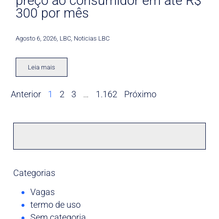
preço ao consumidor em até R$
300 por mês
Agosto 6, 2026
,
LBC
,
Noticias LBC
Leia mais
Anterior
1
2
3
…
1.162
Próximo
Categorias
Vagas
termo de uso
Sem categoria