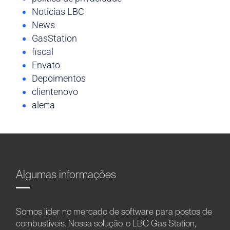
Noticias LBC
News
GasStation
fiscal
Envato
Depoimentos
clientenovo
alerta
Algumas informações
Somos líder no mercado de software para postos de
combustíveis. Nossa solução, o LBC Gas Station,