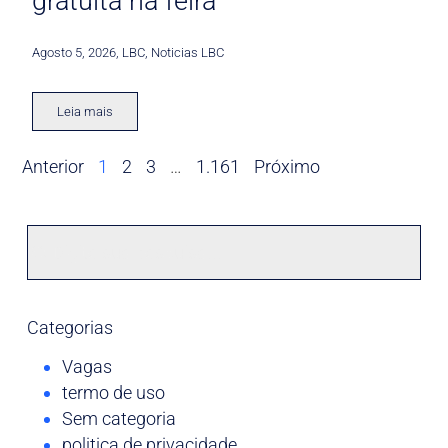
gratuita na feira
Agosto 5, 2026
,
LBC
,
Noticias LBC
Leia mais
Anterior
1
2
3
…
1.161
Próximo
Categorias
Vagas
termo de uso
Sem categoria
politica de privacidade