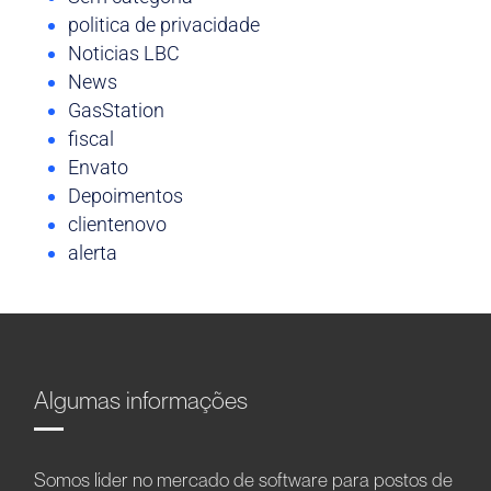
politica de privacidade
Noticias LBC
News
GasStation
fiscal
Envato
Depoimentos
clientenovo
alerta
Algumas informações
Somos líder no mercado de software para postos de