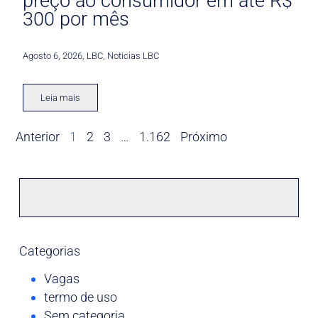
preço ao consumidor em até R$
300 por mês
Agosto 6, 2026
,
LBC
,
Noticias LBC
Leia mais
Anterior
1
2
3
…
1.162
Próximo
Categorias
Vagas
termo de uso
Sem categoria