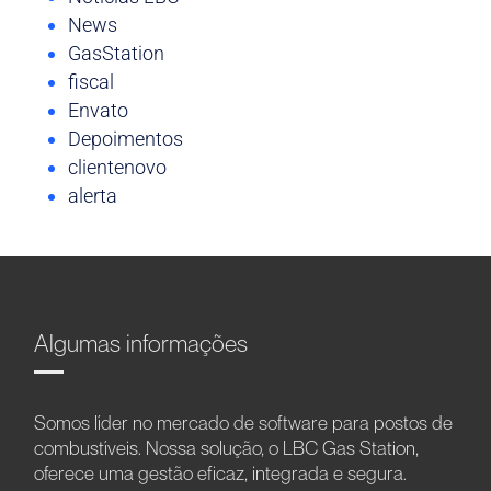
News
GasStation
fiscal
Envato
Depoimentos
clientenovo
alerta
Algumas informações
Somos líder no mercado de software para postos de
combustíveis. Nossa solução, o LBC Gas Station,
oferece uma gestão eficaz, integrada e segura.