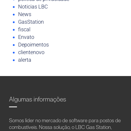
Noticias LBC
News
GasStation
fiscal
Envato
Depoimentos
clientenovo
alerta
Algumas informações
Somos líder no mercado de software para postos de
combustíveis. Nossa solução, o LBC Gas Station,