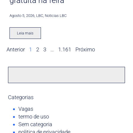
gratuita na feira
Agosto 5, 2026
,
LBC
,
Noticias LBC
Leia mais
Anterior
1
2
3
…
1.161
Próximo
Categorias
Vagas
termo de uso
Sem categoria
politica de privacidade