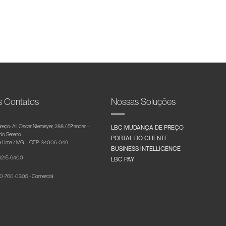
s Contatos
Nossas Soluções
reço: Al. Oscar Niemeyer, 288 / 5º andar –
LBC MUDANÇA DE PREÇO
 do Sereno
PORTAL DO CLIENTE
 Lima / MG – CEP: 34006-049
BUSINESS INTELLIGENCE
 3215-6400
LBC PAY
-760-0305 - Comercial