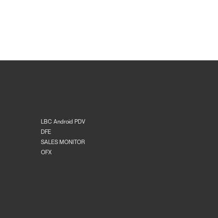
LBC Android PDV
DFE
SALES MONITOR
OFX