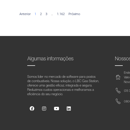
Anterior
1
2
3
…
1.162
Próximo
Algumas informações
Nosso
Ende
Somos líder no mercado de software para postos
Vale
de combustíveis. Nossa solução, o LBC Gas Station,
Nova
oferece uma gestão eficaz, integrada e segura.
Reduzimos custos operacionais e melhoramos a
(31)
eficiência do seu negócio.
0800