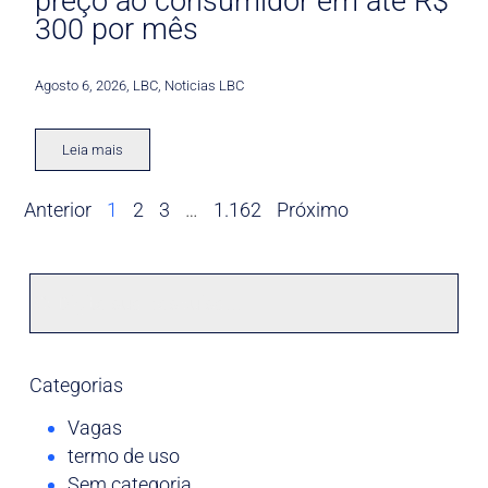
preço ao consumidor em até R$
300 por mês
Agosto 6, 2026
,
LBC
,
Noticias LBC
Leia mais
Anterior
1
2
3
…
1.162
Próximo
Categorias
Vagas
termo de uso
Sem categoria