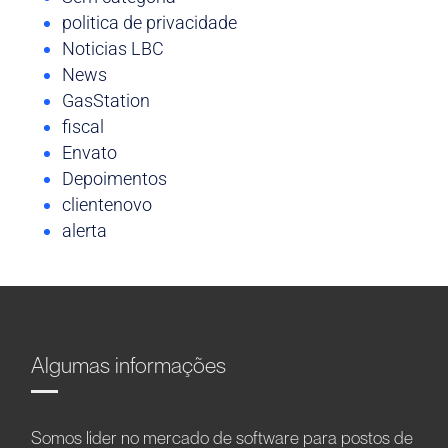
politica de privacidade
Noticias LBC
News
GasStation
fiscal
Envato
Depoimentos
clientenovo
alerta
Algumas informações
Somos líder no mercado de software para postos de