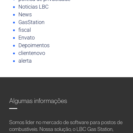
Noticias LBC
News
GasStation
fiscal
Envato
Depoimentos
clientenovo
alerta
Algumas informações
Somos líder no mercado de software para postos de
combustíveis. Nossa solução, o LBC Gas Station,