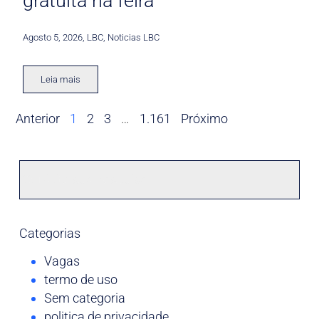
gratuita na feira
Agosto 5, 2026
,
LBC
,
Noticias LBC
Leia mais
Anterior
1
2
3
…
1.161
Próximo
Categorias
Vagas
termo de uso
Sem categoria
politica de privacidade