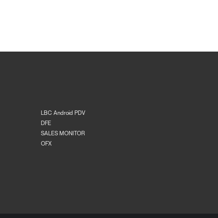
LBC Android PDV
DFE
SALES MONITOR
OFX