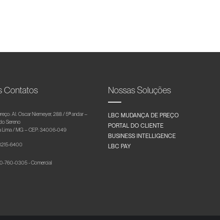
s Contatos
Nossas Soluções
reço: Al. Oscar Niemeyer, 288 / 5º andar –
LBC MUDANÇA DE PREÇO
 do Sereno
PORTAL DO CLIENTE
 Lima / MG – CEP: 34006-049
BUSINESS INTELLIGENCE
 3215-6400
LBC PAY
-760-0305 - Comercial