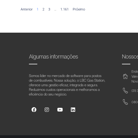
Anterior
1
2
3
…
1.161
Próximo
Algumas informações
Nosso
Ende
Somos líder no mercado de software para postos
Vale
de combustíveis. Nossa solução, o LBC Gas Station,
Nova
oferece uma gestão eficaz, integrada e segura.
Reduzimos custos operacionais e melhoramos a
(31)
eficiência do seu negócio.
0800