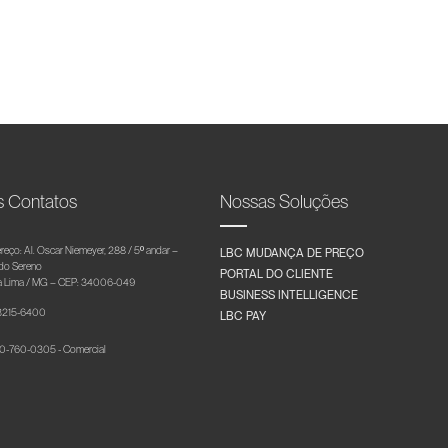
s Contatos
Nossas Soluções
reço: Al. Oscar Niemeyer, 288 / 5º andar –
LBC MUDANÇA DE PREÇO
 do Sereno
PORTAL DO CLIENTE
 Lima / MG – CEP: 34006-049
BUSINESS INTELLIGENCE
 3215-6400
LBC PAY
-760-0305 - Comercial