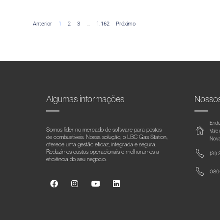
Anterior
1
2
3
…
1.162
Próximo
Algumas informações
Nosso
Ende
Somos líder no mercado de software para postos
Vale
de combustíveis. Nossa solução, o LBC Gas Station,
Nova
oferece uma gestão eficaz, integrada e segura.
Reduzimos custos operacionais e melhoramos a
(31)
eficiência do seu negócio.
0800