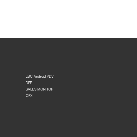
LBC Android PDV
DFE
SALES MONITOR
OFX