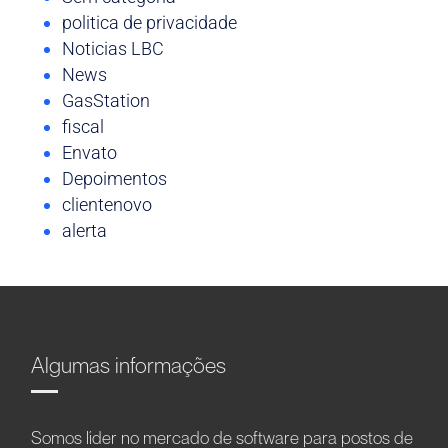
politica de privacidade
Noticias LBC
News
GasStation
fiscal
Envato
Depoimentos
clientenovo
alerta
Algumas informações
Somos líder no mercado de software para postos de