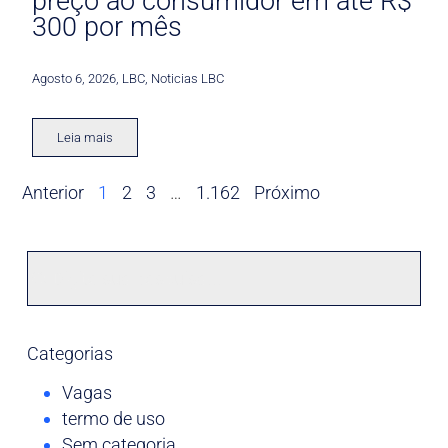
preço ao consumidor em até R$
300 por mês
Agosto 6, 2026
,
LBC
,
Noticias LBC
Leia mais
Anterior
1
2
3
…
1.162
Próximo
Categorias
Vagas
termo de uso
Sem categoria