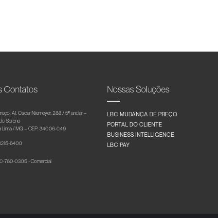
s Contatos
Nossas Soluções
reço: Al. Oscar Niemeyer, 288 / 5º andar –
LBC MUDANÇA DE PREÇO
 do Sereno
PORTAL DO CLIENTE
 Lima / MG – CEP: 34006-049
BUSINESS INTELLIGENCE
 3215-6400
LBC PAY
-760-0305 - Comercial