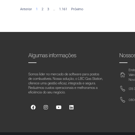
Anterior
1
2
3
…
1.161
Próximo
Algumas informações
Nosso
Ende
Somos líder no mercado de software para postos
Vale
de combustíveis. Nossa solução, o LBC Gas Station,
Nova
oferece uma gestão eficaz, integrada e segura.
Reduzimos custos operacionais e melhoramos a
(31)
eficiência do seu negócio.
0800