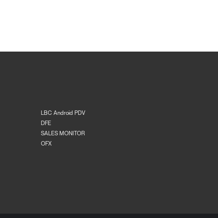
LBC Android PDV
DFE
SALES MONITOR
OFX