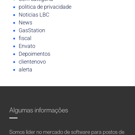
politica de privacidade
Noticias LBC
News
GasStation
fiscal
Envato
Depoimentos
clientenovo
alerta
Algumas informações
Somos líder no mercado de software para postos de