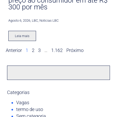
preço ao consumidor em até R$
300 por mês
Agosto 6, 2026
,
LBC
,
Noticias LBC
Leia mais
Anterior
1
2
3
…
1.162
Próximo
Categorias
Vagas
termo de uso
Sem categoria