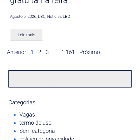
gratuita na feira
Agosto 5, 2026
,
LBC
,
Noticias LBC
Leia mais
Anterior
1
2
3
…
1.161
Próximo
Categorias
Vagas
termo de uso
Sem categoria
politica de privacidade