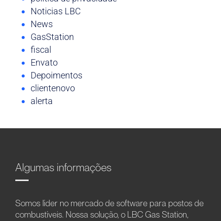
Noticias LBC
News
GasStation
fiscal
Envato
Depoimentos
clientenovo
alerta
Algumas informações
Somos líder no mercado de software para postos de
combustíveis. Nossa solução, o LBC Gas Station,