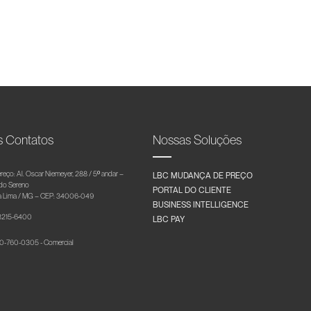
s Contatos
Nossas Soluções
reço: Al. Oscar Niemeyer, 288 / 5º andar –
LBC MUDANÇA DE PREÇO
 do Sereno
PORTAL DO CLIENTE
 Lima / MG – CEP: 34006-049
BUSINESS INTELLIGENCE
 3215-6400
LBC PAY
-760-0305 - Comercial