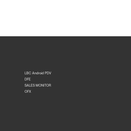
LBC Android PDV
DFE
SALES MONITOR
OFX