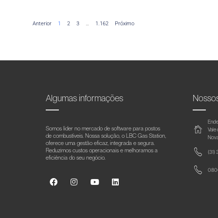
Anterior
1
2
3
…
1.162
Próximo
Algumas informações
Nosso
Ende
Somos líder no mercado de software para postos
Vale
de combustíveis. Nossa solução, o LBC Gas Station,
Nova
oferece uma gestão eficaz, integrada e segura.
Reduzimos custos operacionais e melhoramos a
(31)
eficiência do seu negócio.
0800