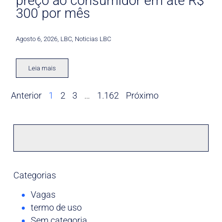
preço ao consumidor em até R$
300 por mês
Agosto 6, 2026
,
LBC
,
Noticias LBC
Leia mais
Anterior
1
2
3
…
1.162
Próximo
Categorias
Vagas
termo de uso
Sem categoria