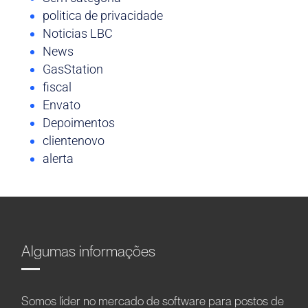
politica de privacidade
Noticias LBC
News
GasStation
fiscal
Envato
Depoimentos
clientenovo
alerta
Algumas informações
Somos líder no mercado de software para postos de