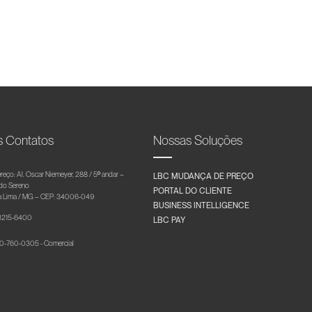
s Contatos
Nossas Soluções
reço: Al. Oscar Niemeyer, 288 / 5º andar –
LBC MUDANÇA DE PREÇO
 do Sereno
PORTAL DO CLIENTE
 Lima / MG – CEP: 34006-049
BUSINESS INTELLIGENCE
 3215-6400
LBC PAY
-760-0305 - Comercial