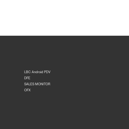
LBC Android PDV
DFE
SALES MONITOR
OFX