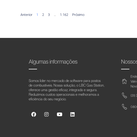
Anterior
1
2
3
…
1.162
Próximo
Algumas informações
Nosso
Ende
Somos líder no mercado de software para postos
Vale
de combustíveis. Nossa solução, o LBC Gas Station,
Nova
oferece uma gestão eficaz, integrada e segura.
Reduzimos custos operacionais e melhoramos a
(31)
eficiência do seu negócio.
0800