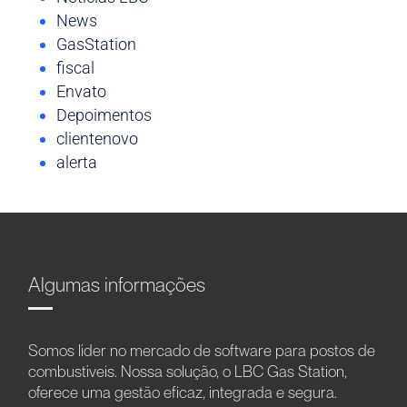
News
GasStation
fiscal
Envato
Depoimentos
clientenovo
alerta
Algumas informações
Somos líder no mercado de software para postos de
combustíveis. Nossa solução, o LBC Gas Station,
oferece uma gestão eficaz, integrada e segura.