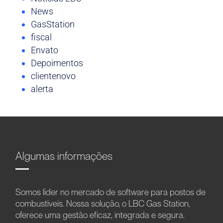
News
GasStation
fiscal
Envato
Depoimentos
clientenovo
alerta
Algumas informações
Somos líder no mercado de software para postos de
combustíveis. Nossa solução, o LBC Gas Station,
oferece uma gestão eficaz, integrada e segura.