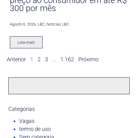
preço ao consumidor em até R$
300 por mês
Agosto 6, 2026
,
LBC
,
Noticias LBC
Leia mais
Anterior
1
2
3
…
1.162
Próximo
Categorias
Vagas
termo de uso
Sem categoria