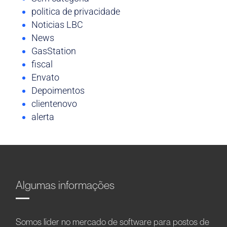
politica de privacidade
Noticias LBC
News
GasStation
fiscal
Envato
Depoimentos
clientenovo
alerta
Algumas informações
Somos líder no mercado de software para postos de