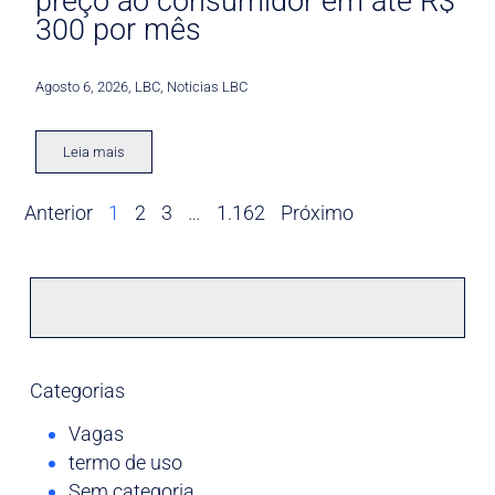
preço ao consumidor em até R$
300 por mês
Agosto 6, 2026
,
LBC
,
Noticias LBC
Leia mais
Anterior
1
2
3
…
1.162
Próximo
Categorias
Vagas
termo de uso
Sem categoria