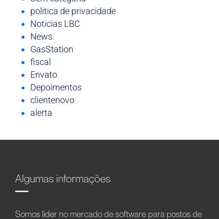
politica de privacidade
Noticias LBC
News
GasStation
fiscal
Envato
Depoimentos
clientenovo
alerta
Algumas informações
Somos líder no mercado de software para postos de