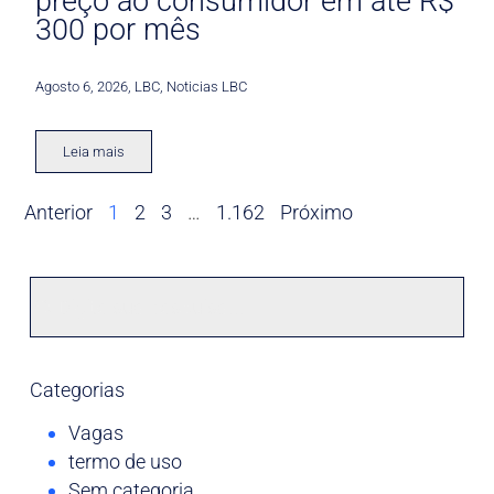
preço ao consumidor em até R$
300 por mês
Agosto 6, 2026
,
LBC
,
Noticias LBC
Leia mais
Anterior
1
2
3
…
1.162
Próximo
Categorias
Vagas
termo de uso
Sem categoria