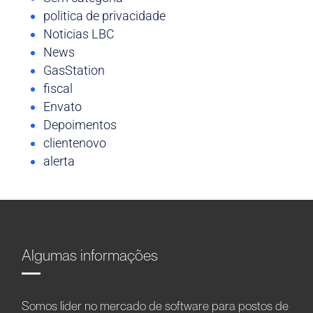
politica de privacidade
Noticias LBC
News
GasStation
fiscal
Envato
Depoimentos
clientenovo
alerta
Algumas informações
Somos líder no mercado de software para postos de