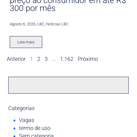
preço ao consumidor em até R$
300 por mês
Agosto 6, 2026
,
LBC
,
Noticias LBC
Leia mais
Anterior
1
2
3
…
1.162
Próximo
Categorias
Vagas
termo de uso
Sem categoria