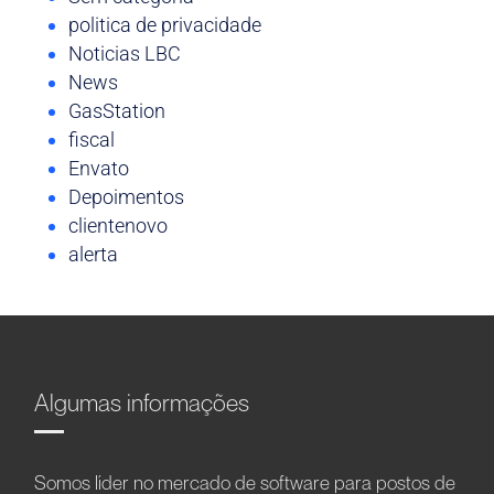
politica de privacidade
Noticias LBC
News
GasStation
fiscal
Envato
Depoimentos
clientenovo
alerta
Algumas informações
Somos líder no mercado de software para postos de