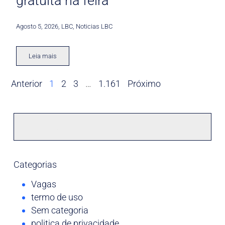
gratuita na feira
Agosto 5, 2026
,
LBC
,
Noticias LBC
Leia mais
Anterior
1
2
3
…
1.161
Próximo
Categorias
Vagas
termo de uso
Sem categoria
politica de privacidade