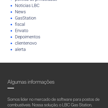
Noticias LBC
News
GasStation
fiscal
Envato
Depoimentos
clientenovo
alerta
Algumas informações
Somos líder no mercado de software para postos de
combustíveis. Nossa solução, o LBC Gas Station,