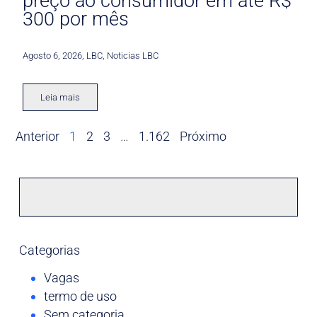
preço ao consumidor em até R$
300 por mês
Agosto 6, 2026
,
LBC
,
Noticias LBC
Leia mais
Anterior
1
2
3
…
1.162
Próximo
Categorias
Vagas
termo de uso
Sem categoria