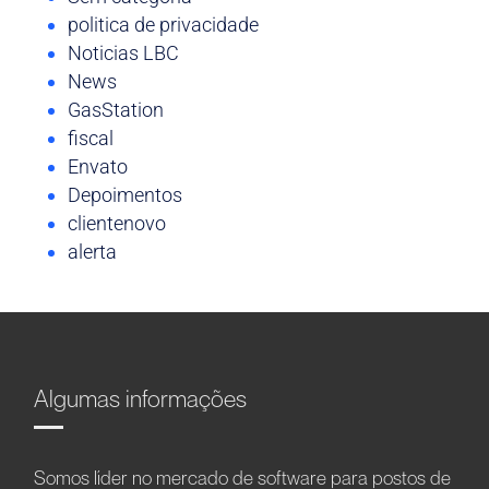
politica de privacidade
Noticias LBC
News
GasStation
fiscal
Envato
Depoimentos
clientenovo
alerta
Algumas informações
Somos líder no mercado de software para postos de