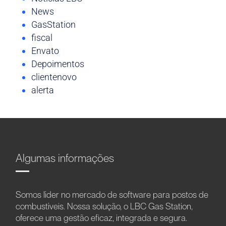
News
GasStation
fiscal
Envato
Depoimentos
clientenovo
alerta
Algumas informações
Somos líder no mercado de software para postos de
combustíveis. Nossa solução, o LBC Gas Station,
oferece uma gestão eficaz, integrada e segura.