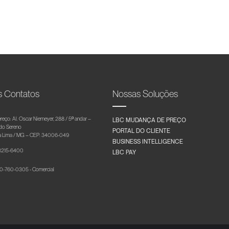
s Contatos
Nossas Soluções
reço: Al. Oscar Niemeyer, 288 / 5º andar –
LBC MUDANÇA DE PREÇO
 do Sereno
PORTAL DO CLIENTE
 Lima / MG – CEP: 34006-049
BUSINESS INTELLIGENCE
 3215-6400
LBC PAY
-760-0305 - Comercial