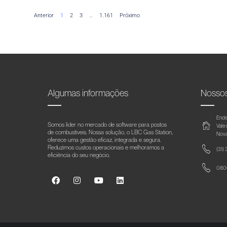
Anterior
1
2
3
…
1.161
Próximo
Algumas informações
Nosso
Ende
Somos líder no mercado de software para postos
Vale
de combustíveis. Nossa solução, o LBC Gas Station,
Nova
oferece uma gestão eficaz, integrada e segura.
Reduzimos custos operacionais e melhoramos a
(31)
eficiência do seu negócio.
0800