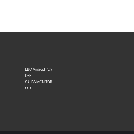
LBC Android PDV
DFE
SALES MONITOR
OFX