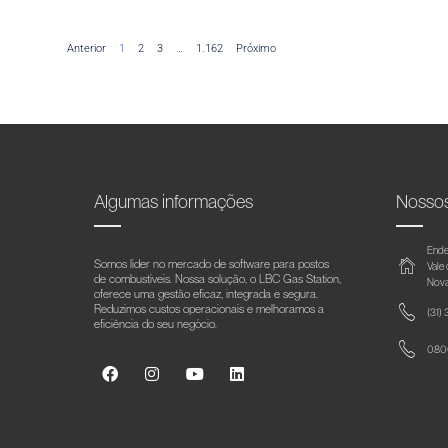
Anterior
1
2
3
…
1.162
Próximo
Algumas informações
Nosso
Ende
Somos líder no mercado de software para postos
Vale
de combustíveis. Nossa solução, o LBC Gas Station,
Nova
oferece uma gestão eficaz, integrada e segura.
Reduzimos custos operacionais e melhoramos a
(31)
eficiência do seu negócio.
0800