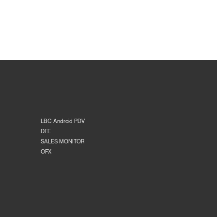
LBC Android PDV
DFE
SALES MONITOR
OFX