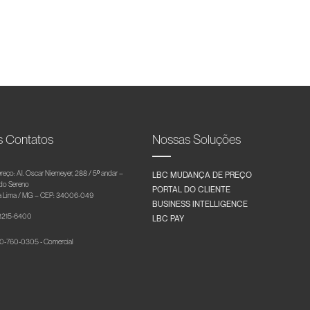
s Contatos
Nossas Soluções
reço: Al. Oscar Niemeyer, 288 / 5º andar –
LBC MUDANÇA DE PREÇO
 do Sereno
PORTAL DO CLIENTE
 Lima / MG – CEP: 34006-049
BUSINESS INTELLIGENCE
 3215-6400
LBC PAY
-760-0305 - Comercial