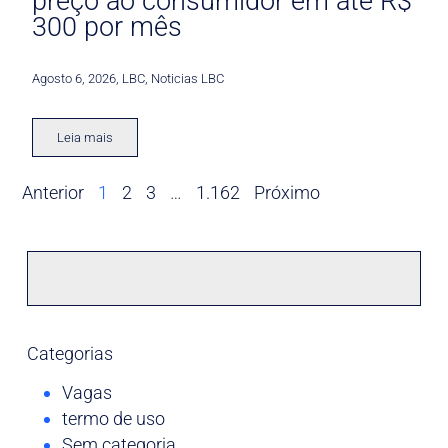
preço ao consumidor em até R$
300 por mês
Agosto 6, 2026
,
LBC
,
Noticias LBC
Leia mais
Anterior
1
2
3
…
1.162
Próximo
Categorias
Vagas
termo de uso
Sem categoria