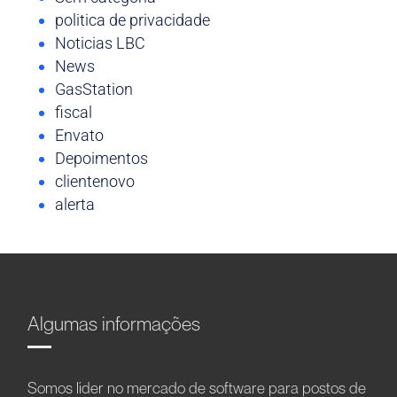
politica de privacidade
Noticias LBC
News
GasStation
fiscal
Envato
Depoimentos
clientenovo
alerta
Algumas informações
Somos líder no mercado de software para postos de