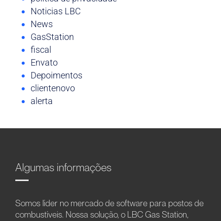
Noticias LBC
News
GasStation
fiscal
Envato
Depoimentos
clientenovo
alerta
Algumas informações
Somos líder no mercado de software para postos de
combustíveis. Nossa solução, o LBC Gas Station,