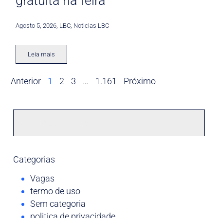
gratuita na feira
Agosto 5, 2026
,
LBC
,
Noticias LBC
Leia mais
Anterior
1
2
3
…
1.161
Próximo
Categorias
Vagas
termo de uso
Sem categoria
politica de privacidade