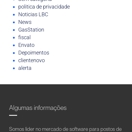
politica de privacidade
Noticias LBC
News
GasStation
fiscal
Envato
Depoimentos
clientenovo
alerta
Algumas informações
Somos líder no mercado de software para postos de