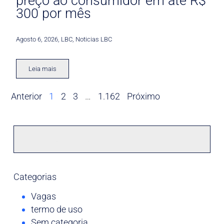
preço ao consumidor em até R$
300 por mês
Agosto 6, 2026
,
LBC
,
Noticias LBC
Leia mais
Anterior
1
2
3
…
1.162
Próximo
Categorias
Vagas
termo de uso
Sem categoria