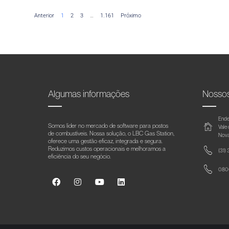
Anterior
1
2
3
…
1.161
Próximo
Algumas informações
Nosso
Ende
Somos líder no mercado de software para postos
Vale
de combustíveis. Nossa solução, o LBC Gas Station,
Nova
oferece uma gestão eficaz, integrada e segura.
Reduzimos custos operacionais e melhoramos a
(31)
eficiência do seu negócio.
0800