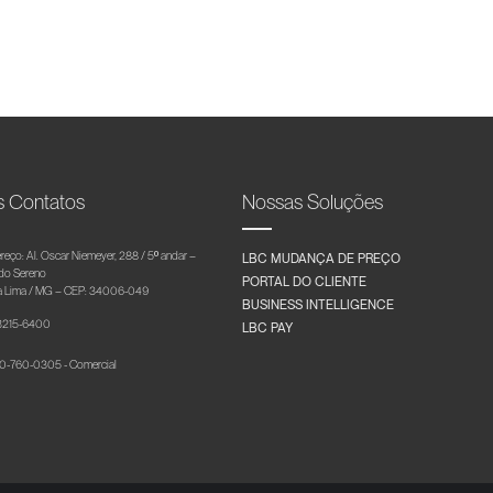
s Contatos
Nossas Soluções
reço: Al. Oscar Niemeyer, 288 / 5º andar –
LBC MUDANÇA DE PREÇO
 do Sereno
PORTAL DO CLIENTE
 Lima / MG – CEP: 34006-049
BUSINESS INTELLIGENCE
 3215-6400
LBC PAY
-760-0305 - Comercial