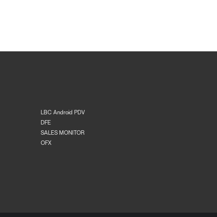
LBC Android PDV
DFE
SALES MONITOR
OFX