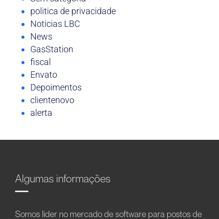
politica de privacidade
Noticias LBC
News
GasStation
fiscal
Envato
Depoimentos
clientenovo
alerta
Algumas informações
Somos líder no mercado de software para postos de