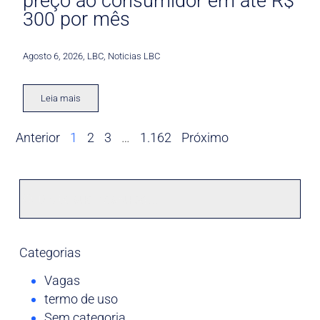
preço ao consumidor em até R$
300 por mês
Agosto 6, 2026
,
LBC
,
Noticias LBC
Leia mais
Anterior
1
2
3
…
1.162
Próximo
Categorias
Vagas
termo de uso
Sem categoria