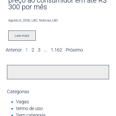
preço ao consumidor em até R$
300 por mês
Agosto 6, 2026
,
LBC
,
Noticias LBC
Leia mais
Anterior
1
2
3
…
1.162
Próximo
Categorias
Vagas
termo de uso
Sem categoria