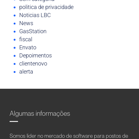
politica de privacidade
Noticias LBC
News
GasStation
fiscal
Envato
Depoimentos
clientenovo
alerta
Algumas informações
Somos líder no mercado de software para postos de