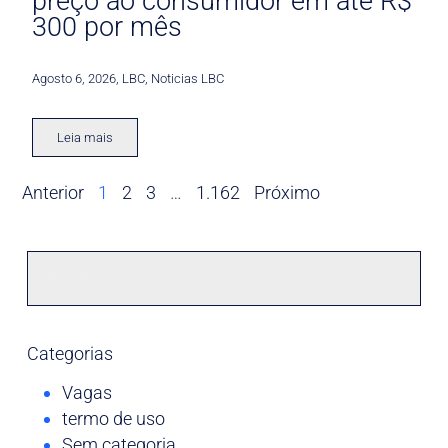
preço ao consumidor em até R$
300 por mês
Agosto 6, 2026
,
LBC
,
Noticias LBC
Leia mais
Anterior
1
2
3
…
1.162
Próximo
Categorias
Vagas
termo de uso
Sem categoria