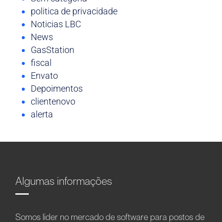
politica de privacidade
Noticias LBC
News
GasStation
fiscal
Envato
Depoimentos
clientenovo
alerta
Algumas informações
Somos líder no mercado de software para postos de