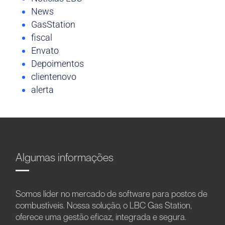
News
GasStation
fiscal
Envato
Depoimentos
clientenovo
alerta
Algumas informações
Somos líder no mercado de software para postos de
combustíveis. Nossa solução, o LBC Gas Station,
oferece uma gestão eficaz, integrada e segura.