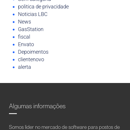
politica de privacidade
Noticias LBC
News
GasStation
fiscal
Envato
Depoimentos
clientenovo
alerta
Algumas informações
Somos líder no mercado de software para postos de