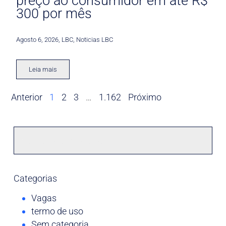
preço ao consumidor em até R$
300 por mês
Agosto 6, 2026
,
LBC
,
Noticias LBC
Leia mais
Anterior
1
2
3
…
1.162
Próximo
Categorias
Vagas
termo de uso
Sem categoria